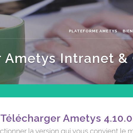
PLATEFORME AMETYS
BIE
 Ametys Intranet & 
Télécharger Ametys 4.10.0
ctionner la version qui vous convient le 