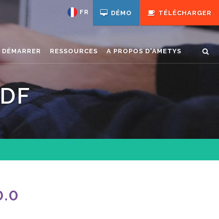
FR
DÉMO
TÉLÉCHARGER
N DÉMARRER
RESSOURCES
A PROPOS D'AMETYS
ODF
0.0