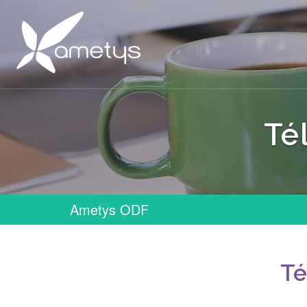
Té
Ametys ODF
Té