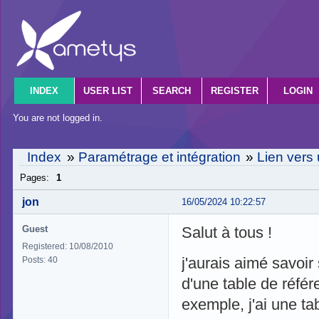
INDEX
USER LIST
SEARCH
REGISTER
LOGIN
You are not logged in.
Index
»
Paramétrage et intégration
»
Lien vers 
Pages:
1
jon
16/05/2024 10:22:57
Guest
Salut à tous !
Registered: 10/08/2010
j'aurais aimé savoir
Posts: 40
d'une table de réfé
exemple, j'ai une ta