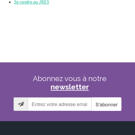
Se rendre au JRES
Abonnez
vous
à
notre
newsletter
S'abonner