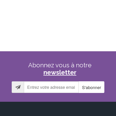
T
Abonnez
vous
à
notre
newsletter
S'abonner