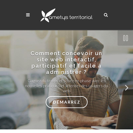
Pause
Comment concevoir un
site web interactif,
participatif et facile à
administrer ?
Gagnez du temps et soyez en phase avec les
nouvelles pratiques et attentes des usagers du
web
Suiva
DÉMARREZ