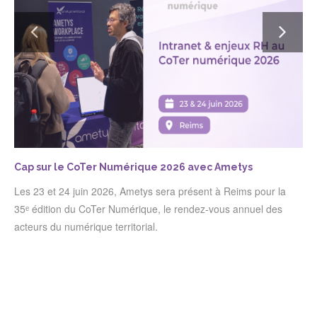
Cap sur le CoTer Numérique 2026 avec Ametys
R
r
Les 23 et 24 juin 2026, Ametys sera présent à Reims pour la
d
35ᵉ édition du CoTer Numérique, le rendez-vous annuel des
L
acteurs du numérique territorial.
a
a
s
V
a